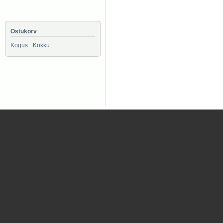
Ostukorv
Kogus:
Kokku: