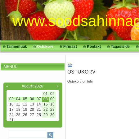
www.soodsahinnag
Taimemüük
Ostukorv
Firmast
Kontakt
Tagasiside
MENÜÜ
OSTUKORV
Ostukorv on tühi
«
August 2026
»
01
02
03
04
05
06
07
08
09
10
11
12
13
14
15
16
17
18
19
20
21
22
23
24
25
26
27
28
29
30
31